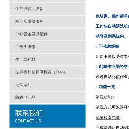
生产线辅助设备
免培训、操作简单
校准及维修服务
工作头自动清洗机
SMT设备及其配件
动登录到系统内。
l
不依赖经验
工作头维修
即使不是接受过专
生产线耗材
l
削减作业员的作
贴标机和贴标供料器（Feede...
通过自动化使作业
无尘系列
l
功能一览
清洗功能
：
防静电产品
清洗方式可以选择
流量检查功能
：
完成清洗后自动测