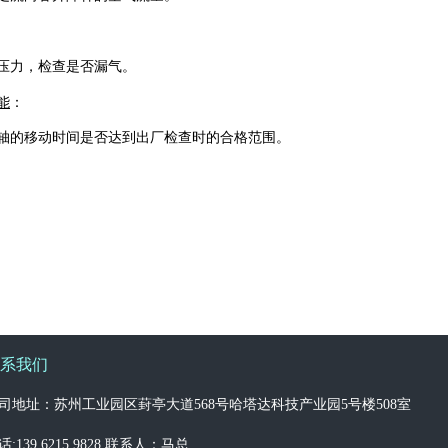
压力，检查是否漏气。
能
：
轴的移动时间是否达到出厂检查时的合格范围。
系我们
司地址：苏州工业园区葑亭大道568号哈塔达科技产业园5号楼508室
话:139 6215 9828 联系人：马总