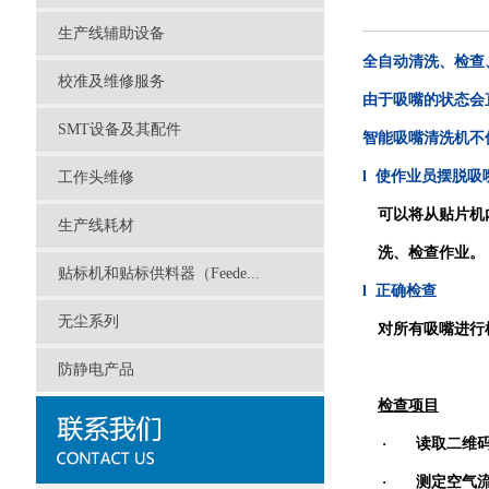
生产线辅助设备
全自动清洗、检查
校准及维修服务
由于吸嘴的状态会
SMT设备及其配件
智能吸嘴清洗机不
l
使作业员摆脱吸
工作头维修
可以将从贴片机
生产线耗材
洗、检查作业。
贴标机和贴标供料器（Feede...
l
正确检查
无尘系列
对所有吸嘴进行
防静电产品
检查项目
·
读取二维
·
测定空气