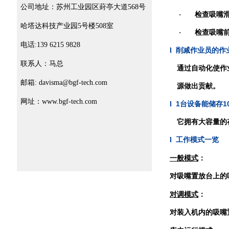
公司地址：苏州工业园区葑亭大道568号
·
检查吸嘴
哈塔达科技产业园5号楼508室
·
检查吸嘴
电话:139 6215 9828
l
削减作业员的作
联系人：马总
通过自动化使作
邮箱: davisma@bgf-tech.com
源做出贡献。
网址：www.bgf-tech.com
1
1
l
台设备能储存
它拥有大容量的
l
工作模式一览
一般模式
：
对吸嘴置放台上的
对调模式
：
对装入机内的吸嘴