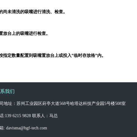
的尚未清洗的吸嘴进行清洗、检查。
置放台上的吸嘴进行检查。
“
”
按指定数量配置到吸嘴置放台上或投入
临时存放格
内。
系我们
司地址：苏州工业园区葑亭大道568号哈塔达科技产业园5号楼508室
话:139 6215 9828 联系人：马总
: davisma@bgf-tech.com